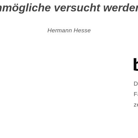
mögliche versucht werde
Hermann Hesse
D
F
ze